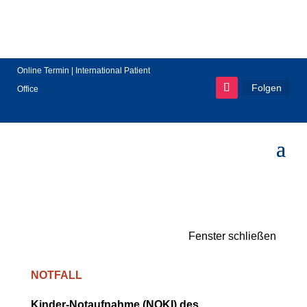
Online Termin
|
International Patient
Folgen
Office
Fenster schließen
NOTFALL
Kinder-Notaufnahme (NOKI) des