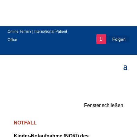
Online Termin
|
International Patient
Folgen
Office
Fenster schließen
NOTFALL
Kinder-Notaufnahme (NOKI) des